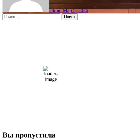
admin
Мар 5, 2026
Найти:
Moscow, RU
7:31 дп,
Авг 7, 2026
15
°C
overcast clouds
66 %
1004 мб
10 mph
Порывы ветра:
23 mph
Облака:
100%
Видимость:
10 км
Восход:
4:56 am
Закат:
8:13 pm
Погода от OpenWeatherMap
Вы пропустили