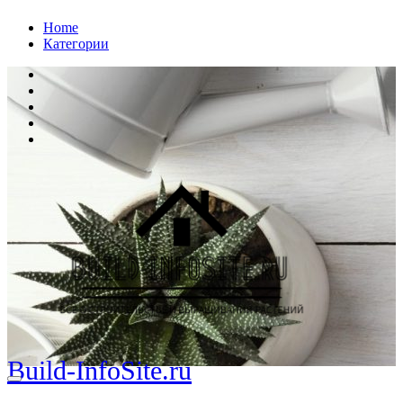
Перейти
Home
к
Категории
содержанию
Build-InfoSite.ru