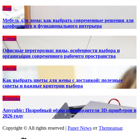
Дом
Мебель для дома: как выбрать современные решения для
комфортного и функционального интерьера
Стены
Офисные перегородки: виды, особенности выбора и
организация современного рабочего пространства
Цветы
Как выбрать цветы для жены с доставкой: полезные
советы и важные критерии выбора
Техника
Anycubic: Подробный обзор производителя 3D-принтеров в
2026 году
Copyright © All rights reserved
|
Paper News
от
Themeansar
.