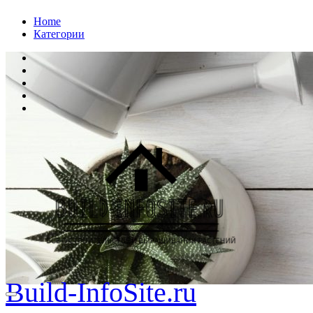
Перейти
Home
к
Категории
содержанию
Build-InfoSite.ru