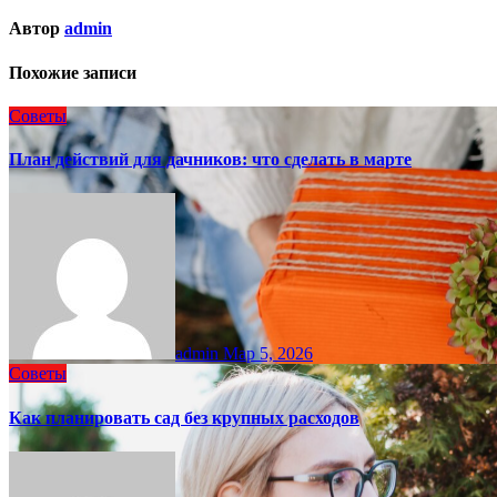
Автор
admin
Похожие записи
Советы
План действий для дачников: что сделать в марте
admin
Мар 5, 2026
Советы
Как планировать сад без крупных расходов