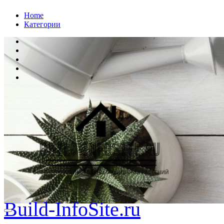
Перейти
Home
к
Категории
содержанию
Build-InfoSite.ru