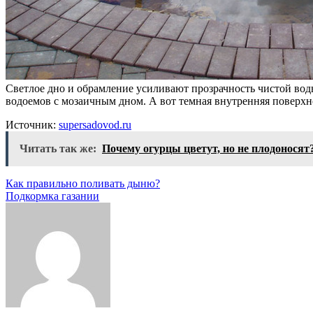
Светлое дно и обрамление усиливают прозрачность чистой воды
водоемов с мозаичным дном. А вот темная внутренняя поверхн
Источник:
supersadovod.ru
Читать так же:
Почему огурцы цветут, но не плодоносят
Навигация
Как правильно поливать дыню?
Подкормка газании
по
записям