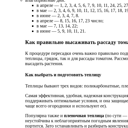
Благоприятные дни:
в апреле — 1, 2, 3, 4, 5, 6, 7, 9, 10, 11, 24, 25, 2
в мае — 2, 3, 4, 6, 9, 10, 11, 12, 15, 16, 17, 18, 1
в июне — 2, 3, 4, 7, 8.
в апреле — 8, 15, 16, 17, 23 число;
в мае — 7, 13, 14, 22;
в июне — 5, 9, 10, 11, 21.
Как правильно высаживать рассаду тома
К процедуре пересадки очень важно правильно подготовиться. При этом подготовка важна как для самой
теплицы, грядок, так и для рассады томатом. Рассм
высадить растения.
Как выбрать и подготовить теплицу
Теплицы бывают трех видов: поликарбонатные, пле
Самая эффективная, удобная, надежная конструкц
поддерживать оптимальные условия, и она защищае
чаще всего огородники и используют ее).
Популярна также и
пленочная теплица
(по сути — 
неустойчива к неблагоприятным погодным явлениям 
портится. Зато устанавливать и разбирать констру