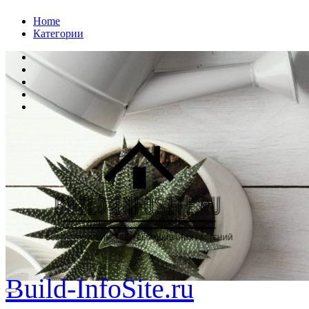
Перейти
Home
к
Категории
содержанию
Build-InfoSite.ru