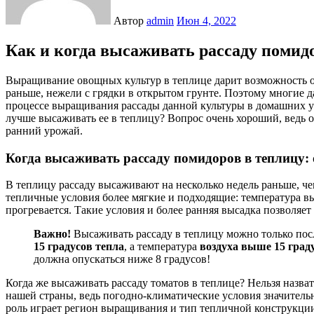
Автор
admin
Июн 4, 2022
Как и когда высаживать рассаду помидо
Выращивание овощных культур в теплице дарит возможность огородникам получить зрелый и вкусный урожай
раньше, нежели с грядки в открытом грунте. Поэтому многие 
процессе выращивания рассады данной культуры в домашних усл
лучше высаживать ее в теплицу? Вопрос очень хороший, ведь о
ранний урожай.
Когда высаживать рассаду помидоров в теплицу:
В теплицу рассаду высаживают на несколько недель раньше, чем
тепличные условия более мягкие и подходящие: температура вы
прогревается. Такие условия и более ранняя высадка позволяет
Важно!
Высаживать рассаду в теплицу можно только посл
15 градусов тепла
, а температура
воздуха выше 15 граду
должна опускаться ниже 8 градусов!
Когда же высаживать рассаду томатов в теплице? Нельзя назва
нашей страны, ведь погодно-климатические условия значитель
роль играет регион выращивания и тип тепличной конструкци