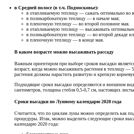
в Средней полосе (в т.ч. Подмосковье):
в отапливаемую теплицу — сажать оптимально во в
в поликарбонатную теплицу — в начале мая;
в пленочную теплицу — во второй половине мая.
в отапливаемую теплицу — высаживать оптимально 
в поликарбонатную теплицу — во второй декаде ил
в пленочную теплицу — в конце мая.
В каком возрасте можно высаживать рассаду
Важным ориентиром при выборе сроков высадки является стадия его развития (то есть возраст). Примерный
возраст, когда можно высаживать растения в теплицу — 5
растения должны нарастить развитую и крепкую корневу
Подходящие сроки высадки определяются и внешним видо
сантиметров, толщина стебля 0,5-0,7 см, настоящих листь
Сроки высадки по Лунному календарю 2020 года
Считается, что по циклам луны можно определить как по
процедуры. Итак, можно выделить следующие сроки выс
календарю 2020 года: