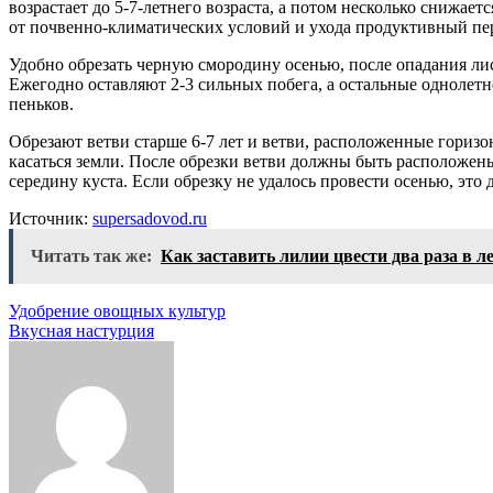
возрастает до 5-7-летнего возраста, а потом несколько снижает
от почвенно-климатических условий и ухода продуктивный пер
Удобно обрезать черную смородину осенью, после опадания лист
Ежегодно оставляют 2-3 сильных побега, а остальные однолетн
пеньков.
Обрезают ветви старше 6-7 лет и ветви, расположенные гориз
касаться земли. После обрезки ветви должны быть расположен
середину куста. Если обрезку не удалось провести осенью, это 
Источник:
supersadovod.ru
Читать так же:
Как заставить лилии цвести два раза в л
Навигация
Удобрение овощных культур
Вкусная настурция
по
записям