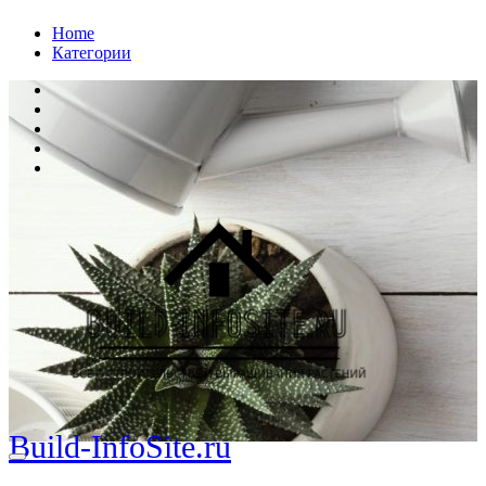
Перейти
Home
к
Категории
содержанию
Build-InfoSite.ru