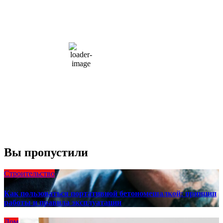
8:48 дп,
Авг 10, 2026
15
°C
overcast clouds
66 %
1004 мб
10 mph
Порывы ветра:
23 mph
Облака:
100%
Видимость:
10 км
Восход:
4:56 am
Закат:
8:13 pm
Погода от OpenWeatherMap
Вы пропустили
Строительство
Как пользоваться портативной бетономешалкой: принцип
работы и правила эксплуатации
Дом