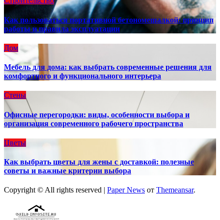
Строительство
Как пользоваться портативной бетономешалкой: принцип
работы и правила эксплуатации
Дом
Мебель для дома: как выбрать современные решения для
комфортного и функционального интерьера
Стены
Офисные перегородки: виды, особенности выбора и
организация современного рабочего пространства
Цветы
Как выбрать цветы для жены с доставкой: полезные
советы и важные критерии выбора
Copyright © All rights reserved
|
Paper News
от
Themeansar
.