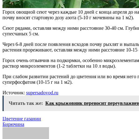
Горох овощной сеют через каждые 10 дней с конца апреля до н
почву вносят стартовую дозу азота (5-10 г мочевины на 1 м2).
Сеют рядами, оставляя между ними расстояние 30-40 см. Глубин
супесчаных 5 см.
Через 6-8 дней после появления всходов почву рыхлят и выпа
растения прореживают, оставляя между ними расстояние 10-15 
Горох очень отзывчив на подкормки, особенно микроэлементам
раствор микроэлементов (1-2 таблетки на 10 л воды).
При слабом развитии растений до цветения или во время него 
суперфосфатом (10-15 г на 1 м2).
Источник:
supersadovod.ru
Читать так же:
Как крыжовник переносит переувлажне
Навигация
Цветение газании
Бирючина
по
записям