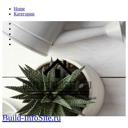
Перейти
Home
к
Категории
содержанию
Build-InfoSite.ru