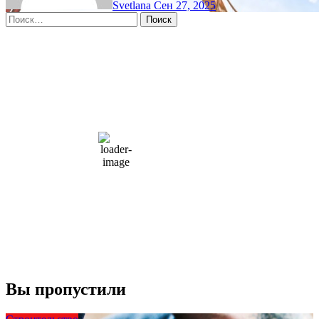
Svetlana
Сен 27, 2025
Найти:
Moscow, RU
5:51 пп,
Авг 8, 2026
15
°C
overcast clouds
66 %
1004 мб
10 mph
Порывы ветра:
23 mph
Облака:
100%
Видимость:
10 км
Восход:
4:56 am
Закат:
8:13 pm
Погода от OpenWeatherMap
Вы пропустили