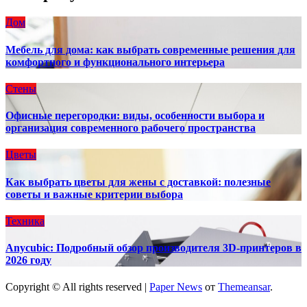
Дом
Мебель для дома: как выбрать современные решения для
комфортного и функционального интерьера
Стены
Офисные перегородки: виды, особенности выбора и
организация современного рабочего пространства
Цветы
Как выбрать цветы для жены с доставкой: полезные
советы и важные критерии выбора
Техника
Anycubic: Подробный обзор производителя 3D-принтеров в
2026 году
Copyright © All rights reserved
|
Paper News
от
Themeansar
.