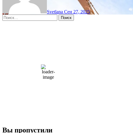
Svetlana
Сен 27, 2025
Найти:
Moscow, RU
2:09 дп,
Авг 8, 2026
15
°C
overcast clouds
66 %
1004 мб
10 mph
Порывы ветра:
23 mph
Облака:
100%
Видимость:
10 км
Восход:
4:56 am
Закат:
8:13 pm
Погода от OpenWeatherMap
Вы пропустили