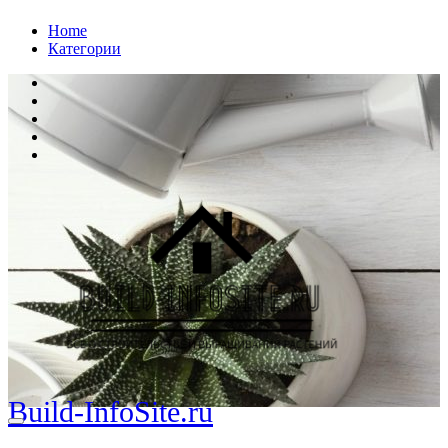
Перейти
Home
к
Категории
содержанию
Build-InfoSite.ru