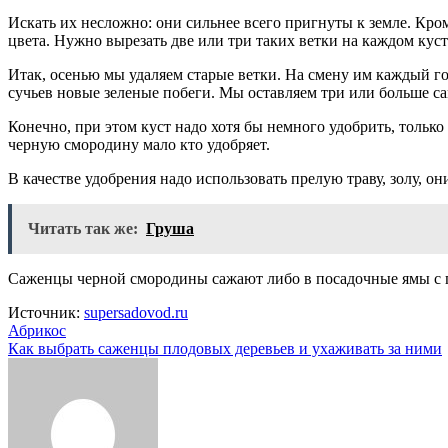
Искать их несложно: они сильнее всего пригнуты к земле. Кром
цвета. Нужно вырезать две или три таких ветки на каждом куст
Итак, осенью мы удаляем старые ветки. На смену им каждый го
сучьев новые зеленые побеги. Мы оставляем три или больше са
Конечно, при этом куст надо хотя бы немного удобрить, тольк
черную смородину мало кто удобряет.
В качестве удобрения надо использовать прелую траву, золу, он
Читать так же:
Груша
Саженцы черной смородины сажают либо в посадочные ямы с п
Источник:
supersadovod.ru
Навигация
Абрикос
Как выбрать саженцы плодовых деревьев и ухаживать за ними
по
записям