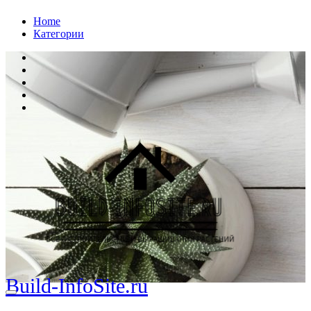
Перейти
Home
к
Категории
содержанию
Build-InfoSite.ru