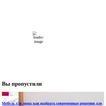
Moscow, RU
9:44 дп,
Авг 6, 2026
15
°C
overcast clouds
66 %
1004 мб
10 mph
Порывы ветра:
23 mph
Облака:
100%
Видимость:
10 км
Восход:
4:56 am
Закат:
8:13 pm
Погода от OpenWeatherMap
Вы пропустили
Дом
Мебель для дома: как выбрать современные решения для