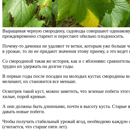
Выращивая черную смородину, садоводы совершают одинаковую
преждевременно стареют и перестают обильно плодоносить.
Почему-то дачники не удаляют те ветки, которым уже больше че
в урожае, то ли не придают значения этому приему, а это ведет
Со смородиной такая же история, как и с яблонями: сравнитель
трудно их удержать на долгие годы.
В первые годы после посадки на молодых кустах смородины ви
мельчают, их становится все меньше.
Осмотрев такой куст, можно заметить, что зеленые побеги этог
хилые, порой кривые.
А они должны быть длинными, почти в высоту куста. Старые ве
давать новые побеги.
Чтобы получать стабильный урожай ягод, необходимо каждую о
(считается, что старше пяти лет).