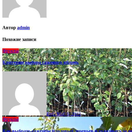
Автор
admin
Похожие записи
Фрукты
Критерии выбора саженцев яблонь
EvG
Май 6, 2022
Фрукты
Как выбрать саженцы плодовых деревьев и ухаживать за н