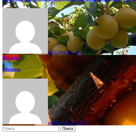
EvG
Дек 10, 2021
Фрукты
Абрикос
admin
Дек 30, 2017
Найти: