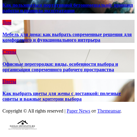
Как пользоваться портативной бетономешалкой: принцип
работы и правила эксплуатации
Дом
Мебель для дома: как выбрать современные решения для
комфортного и функционального интерьера
Стены
Офисные перегородки: виды, особенности выбора и
организация современного рабочего пространства
Цветы
Как выбрать цветы для жены с доставкой: полезные
советы и важные критерии выбора
Copyright © All rights reserved
|
Paper News
от
Themeansar
.