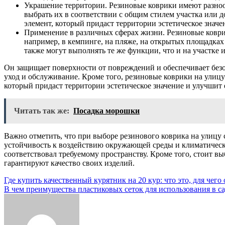
Украшение территории. Резиновые коврики имеют разноо
выбрать их в соответствии с общим стилем участка или 
элемент, который придаст территории эстетическое значе
Применение в различных сферах жизни. Резиновые коври
например, в кемпинге, на пляже, на открытых площадках 
также могут выполнять те же функции, что и на участке и
Он защищает поверхности от повреждений и обеспечивает безоп
уход и обслуживание. Кроме того, резиновые коврики на улиц
который придаст территории эстетическое значение и улучшит
Читать так же:
Посадка морошки
Важно отметить, что при выборе резинового коврика на улицу 
устойчивость к воздействию окружающей среды и климатически
соответствовал требуемому пространству. Кроме того, стоит в
гарантируют качество своих изделий.
Навигация
Где купить качественный курятник на 20 кур: что это, для чег
В чем преимущества пластиковых сеток для использования в с
по
записям