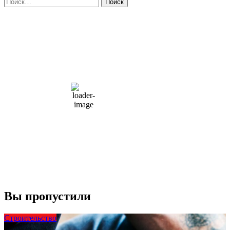
Найти:
Moscow, RU
8:23 пп,
Авг 8, 2026
15
°C
overcast clouds
66 %
1004 мб
10 mph
Порывы ветра:
23 mph
Облака:
100%
Видимость:
10 км
Восход:
4:56 am
Закат:
8:13 pm
Погода от OpenWeatherMap
Вы пропустили
Строительство