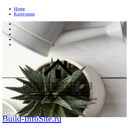
Перейти
Home
к
Категории
содержанию
Build-InfoSite.ru