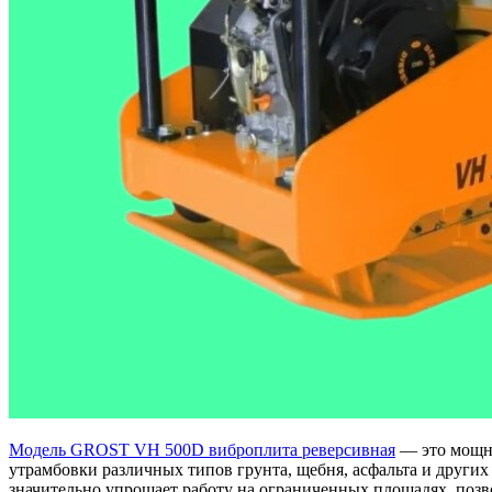
Модель GROST VH 500D виброплита реверсивная
— это мощны
утрамбовки различных типов грунта, щебня, асфальта и других
значительно упрощает работу на ограниченных площадях, позв