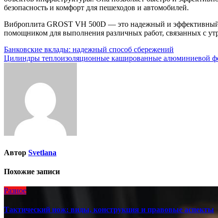
безопасность и комфорт для пешеходов и автомобилей.
Виброплита GROST VH 500D — это надежный и эффективный 
помощником для выполнения различных работ, связанных с ут
Навигация
Банковские вклады: надежный способ сбережений
Цилиндры теплоизоляционные кашированные алюминиевой фол
по
записям
Автор
Svetlana
Похожие записи
Разное
Тактический нож: виды, конструкция и правовые аспекты