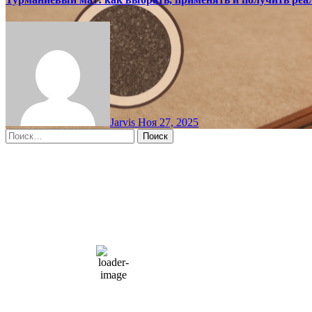
Jarvis
Ноя 27, 2025
Найти:
Moscow, RU
12:08 дп,
Авг 8, 2026
15
°C
overcast clouds
66 %
1004 мб
10 mph
Порывы ветра:
23 mph
Облака:
100%