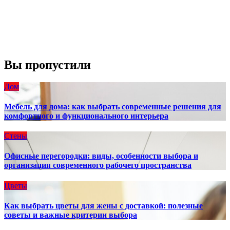
Видимость:
10 км
Восход:
4:56 am
Закат:
8:13 pm
Погода от OpenWeatherMap
Вы пропустили
Дом
Мебель для дома: как выбрать современные решения для
комфортного и функционального интерьера
Стены
Офисные перегородки: виды, особенности выбора и
организация современного рабочего пространства
Цветы
Как выбрать цветы для жены с доставкой: полезные
советы и важные критерии выбора