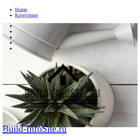
Перейти
Home
к
Категории
содержанию
Build-InfoSite.ru