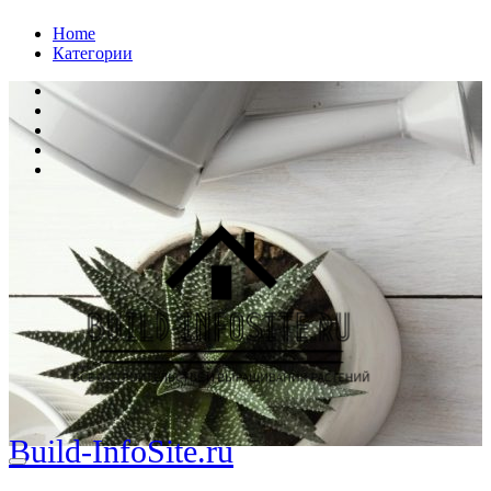
Перейти
Home
к
Категории
содержанию
Build-InfoSite.ru