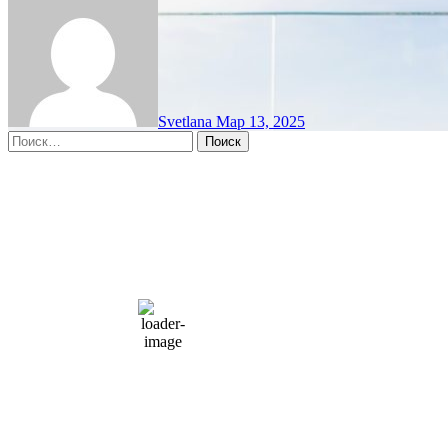
Svetlana
Мар 13, 2025
Найти:
Moscow, RU
6:49 пп,
Авг 8, 2026
15
°C
overcast clouds
66 %
1004 мб
10 mph
Порывы ветра:
23 mph
Облака:
100%
Видимость:
10 км
Восход:
4:56 am
Закат:
8:13 pm