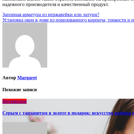
надежного производителя и качественный продукт.
Навигация
Запорная арматура из нержавейки или латуни?
Установка окон в доме из поризованного кирпича, тонкости и
по
записям
Автор
Margaret
Похожие записи
Интересное
Серьги с танзанитом в золоте в подарок: искусство выбора 