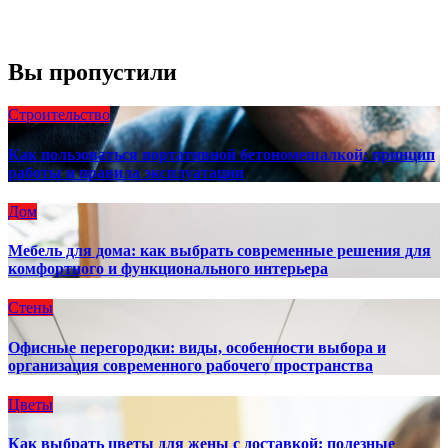
Погода от OpenWeatherMap
Вы пропустили
Строительство
Как пользоваться портативной бетономешалкой: принцип
работы и правила эксплуатации
Дом
Мебель для дома: как выбрать современные решения для
комфортного и функционального интерьера
Стены
Офисные перегородки: виды, особенности выбора и
организация современного рабочего пространства
Цветы
Как выбрать цветы для жены с доставкой: полезные