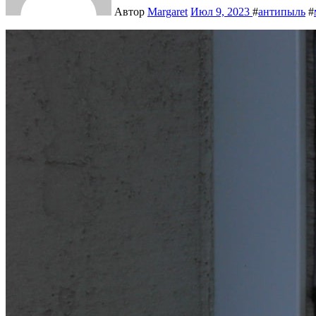
Автор
Margaret
Июл 9, 2023
#
антипыль
#