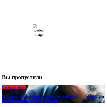
5:37 пп,
Авг 9, 2026
15
°C
overcast clouds
66 %
1004 мб
10 mph
Порывы ветра:
23 mph
Облака:
100%
Видимость:
10 км
Восход:
4:56 am
Закат:
8:13 pm
Погода от OpenWeatherMap
Вы пропустили
Строительство
Как пользоваться портативной бетономешалкой: принцип
работы и правила эксплуатации