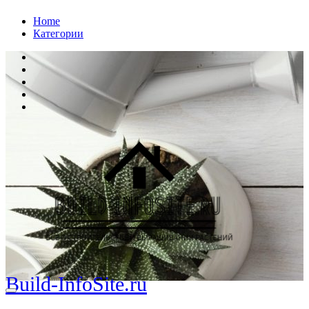
Перейти
Home
к
Категории
содержанию
Build-InfoSite.ru