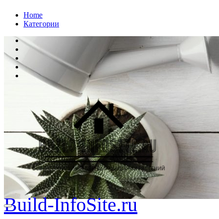
Перейти
Home
к
Категории
содержанию
Build-InfoSite.ru