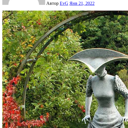
Автор
EvG
Янв 21, 2022