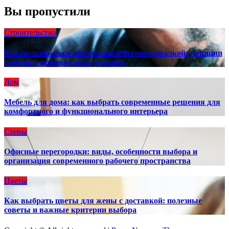
Вы пропустили
Строительство
Как пользоваться портативной бетономешалкой: принцип
работы и правила эксплуатации
Дом
Мебель для дома: как выбрать современные решения для
комфортного и функционального интерьера
Стены
Офисные перегородки: виды, особенности выбора и
организация современного рабочего пространства
Цветы
Как выбрать цветы для жены с доставкой: полезные
советы и важные критерии выбора