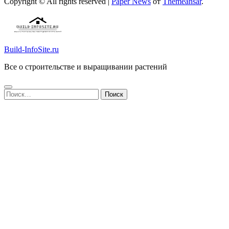
Copyright © All rights reserved
|
Paper News
от
Themeansar
.
Build-InfoSite.ru
Все о строительстве и выращивании растений
Найти: