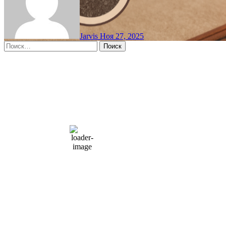
Jarvis
Ноя 27, 2025
Найти:
Moscow, RU
3:30 пп,
Авг 8, 2026
15
°C
overcast clouds
66 %
1004 мб
10 mph
Порывы ветра:
23 mph
Облака:
100%
Видимость:
10 км
Восход:
4:56 am
Закат:
8:13 pm
Погода от OpenWeatherMap