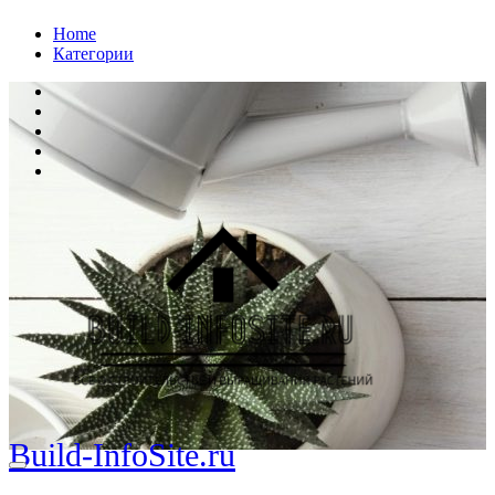
Перейти
Home
к
Категории
содержанию
Build-InfoSite.ru