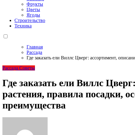
Фрукты
Цветы
Ягоды
Строительство
Техника
Главная
Рассада
Где заказать ели Виллс Цверг: ассортимент, описан
Рассада
Советы
Где заказать ели Виллс Цверг
растения, правила посадки, о
преимущества