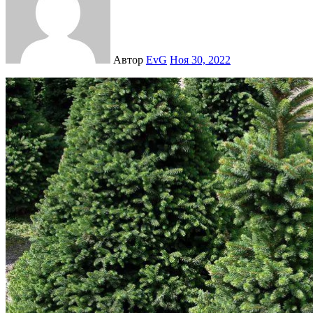
Автор
EvG
Ноя 30, 2022