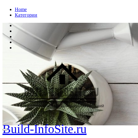
Перейти
Home
к
Категории
содержанию
Build-InfoSite.ru