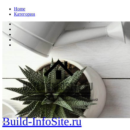
Перейти
Home
к
Категории
содержанию
Build-InfoSite.ru