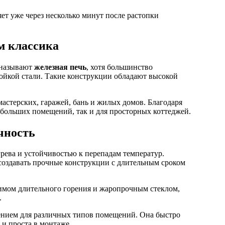
ет уже через несколько минут после растопки
м классика
 называют
железная печь
, хотя большинство
ойкой стали. Такие конструкции обладают высокой
мастерских, гаражей, бань и жилых домов. Благодаря
ебольших помещений, так и для просторных коттеджей.
чность
рева и устойчивостью к перепадам температур.
создавать прочные конструкции с длительным сроком
имом длительного горения и жаропрочным стеклом,
.
ением для различных типов помещений. Она быстро
 и проста в монтаже.