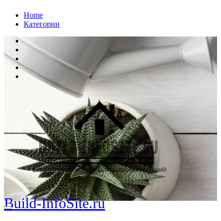
Перейти
Home
к
Категории
содержанию
Build-InfoSite.ru