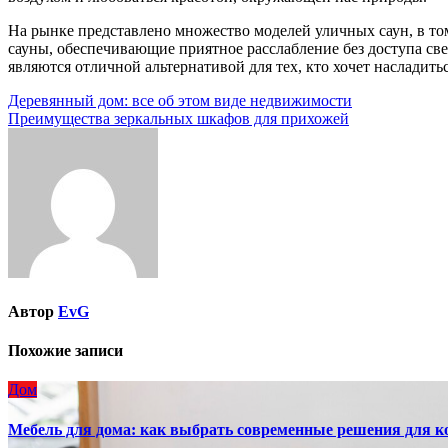
На рынке представлено множество моделей уличных саун, в то
сауны, обеспечивающие приятное расслабление без доступа св
являются отличной альтернативой для тех, кто хочет насладит
Навигация
Деревянный дом: все об этом виде недвижимости
Преимущества зеркальных шкафов для прихожей
по
записям
Автор
EvG
Похожие записи
Дом
Мебель для дома: как выбрать современные решения для к