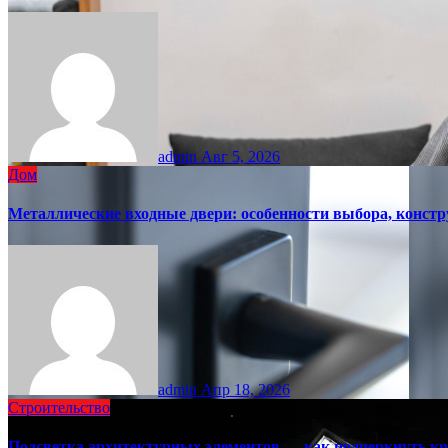
admin
Авг 5, 2026
Дом
Металлические входные двери: особенности выбора, констр
admin
Апр 18, 2026
Строительство
Подсветка архитектурных элементов — как подчеркнуть кр