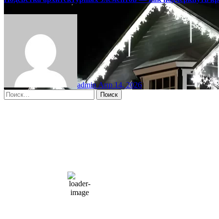
admin
Апр 14, 2026
Найти:
Moscow, RU
1:07 пп,
Авг 7, 2026
15
°C
overcast clouds
66 %
1004 мб
10 mph
Порывы ветра:
23 mph
Облака:
100%