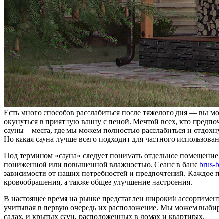
Есть много способов расслабиться после тяжелого дня — вы м
окунуться в приятную ванну с пеной. Мечтой всех, кто предпо
сауны – места, где мы можем полностью расслабиться и отдохн
Но какая сауна лучше всего подходит для частного использов
Под термином «сауна» следует понимать отдельное помещение 
пониженной или повышенной влажностью. Сеанс в бане
brus-b
зависимости от наших потребностей и предпочтений. Каждое п
кровообращения, а также общее улучшение настроения.
В настоящее время на рынке представлен широкий ассортимент
учитывая в первую очередь их расположение. Мы можем выбира
садах, и крытых саун, расположенных в домах и квартирах.