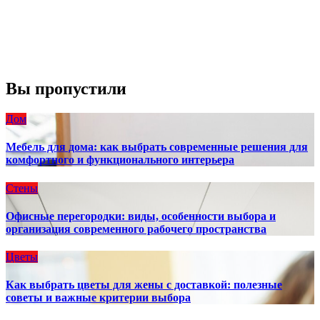
Видимость:
10 км
Восход:
4:56 am
Закат:
8:13 pm
Погода от OpenWeatherMap
Вы пропустили
Дом
Мебель для дома: как выбрать современные решения для
комфортного и функционального интерьера
Стены
Офисные перегородки: виды, особенности выбора и
организация современного рабочего пространства
Цветы
Как выбрать цветы для жены с доставкой: полезные
советы и важные критерии выбора