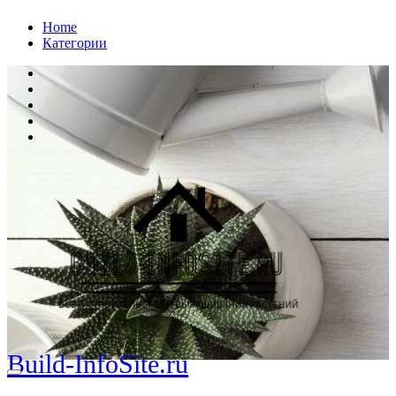
Перейти
Home
к
Категории
содержанию
Build-InfoSite.ru