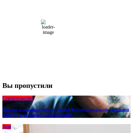
15
°C
overcast clouds
66 %
1004 мб
10 mph
Порывы ветра:
23 mph
Облака:
100%
Видимость:
10 км
Восход:
4:56 am
Закат:
8:13 pm
Погода от OpenWeatherMap
Вы пропустили
Строительство
Как пользоваться портативной бетономешалкой: принцип
работы и правила эксплуатации
Дом