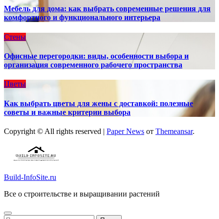
Мебель для дома: как выбрать современные решения для
комфортного и функционального интерьера
Стены
Офисные перегородки: виды, особенности выбора и
организация современного рабочего пространства
Цветы
Как выбрать цветы для жены с доставкой: полезные
советы и важные критерии выбора
Copyright © All rights reserved
|
Paper News
от
Themeansar
.
Build-InfoSite.ru
Все о строительстве и выращивании растений
Найти: