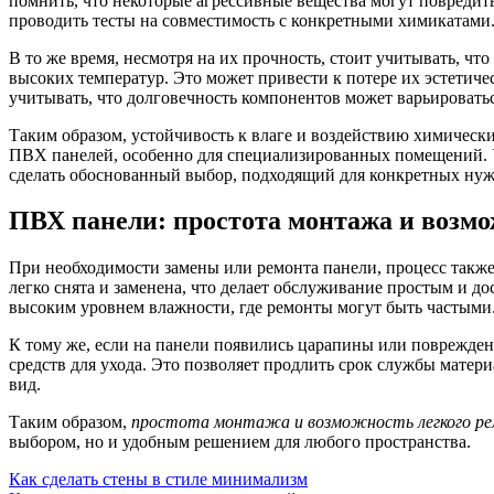
помнить, что некоторые агрессивные вещества могут повредить
проводить тесты на совместимость с конкретными химикатами
В то же время, несмотря на их прочность, стоит учитывать, ч
высоких температур. Это может привести к потере их эстетиче
учитывать, что долговечность компонентов может варьироватьс
Таким образом, устойчивость к влаге и воздействию химическ
ПВХ панелей, особенно для специализированных помещений. 
сделать обоснованный выбор, подходящий для конкретных нуж
ПВХ панели: простота монтажа и возм
При необходимости замены или ремонта панели, процесс также 
легко снята и заменена, что делает обслуживание простым и д
высоким уровнем влажности, где ремонты могут быть частыми
К тому же, если на панели появились царапины или поврежде
средств для ухода. Это позволяет продлить срок службы матер
вид.
Таким образом,
простота монтажа и возможность легкого р
выбором, но и удобным решением для любого пространства.
Навигация
Как сделать стены в стиле минимализм