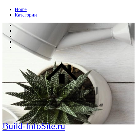
Перейти
Home
к
Категории
содержанию
Build-InfoSite.ru