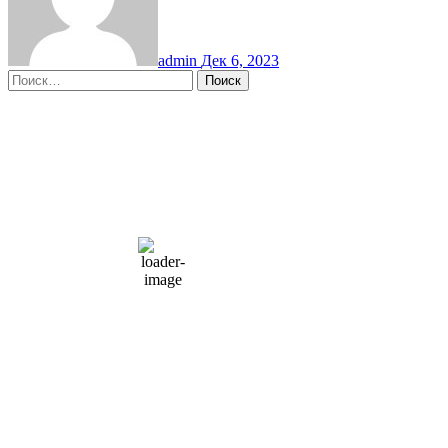
admin
Дек 6, 2023
Найти:
Moscow, RU
4:22 дп,
Авг 9, 2026
15
°C
overcast clouds
66 %
1004 мб
10 mph
Порывы ветра:
23 mph
Облака:
100%
Видимость:
10 км
Восход:
4:56 am
Закат:
8:13 pm
Погода от OpenWeatherMap