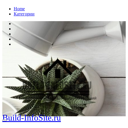
Перейти
Home
к
Категории
содержанию
Build-InfoSite.ru