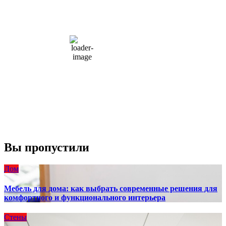
15
°C
overcast clouds
66 %
1004 мб
10 mph
Порывы ветра:
23 mph
Облака:
100%
Видимость:
10 км
Восход:
4:56 am
Закат:
8:13 pm
Погода от OpenWeatherMap
Вы пропустили
Дом
Мебель для дома: как выбрать современные решения для
комфортного и функционального интерьера
Стены