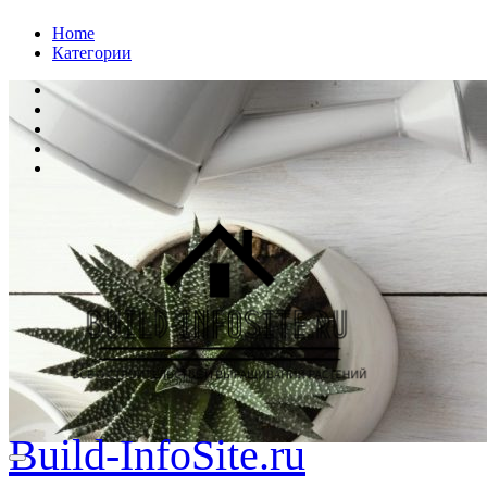
Перейти
Home
к
Категории
содержанию
Build-InfoSite.ru