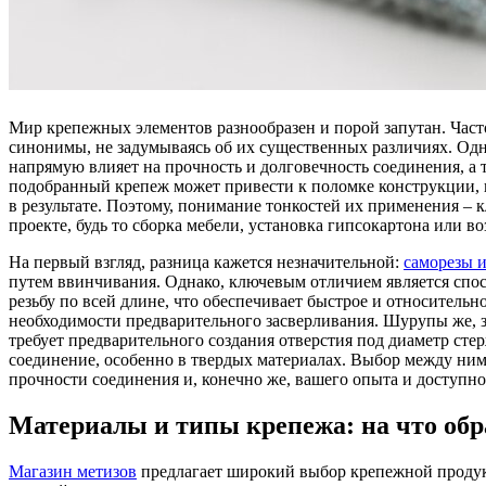
Мир крепежных элементов разнообразен и порой запутан. Часто мы используем термины «саморез» и «шуруп» как
синонимы, не задумываясь об их существенных различиях. Од
напрямую влияет на прочность и долговечность соединения, а 
подобранный крепеж может привести к поломке конструкции, 
в результате. Поэтому, понимание тонкостей их применения –
проекте, будь то сборка мебели, установка гипсокартона или в
На первый взгляд, разница кажется незначительной:
саморезы 
путем ввинчивания. Однако, ключевым отличием является спос
резьбу по всей длине, что обеспечивает быстрое и относительно
необходимости предварительного засверливания. Шурупы же, за
требует предварительного создания отверстия под диаметр сте
соединение, особенно в твердых материалах. Выбор между ним
прочности соединения и, конечно же, вашего опыта и доступно
Материалы и типы крепежа: на что об
Магазин метизов
предлагает широкий выбор крепежной продукц