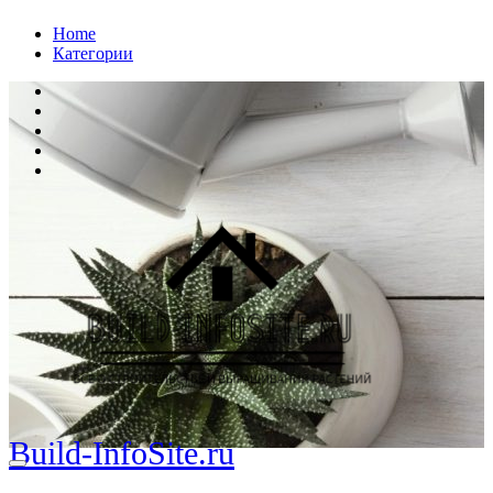
Перейти
Home
к
Категории
содержанию
Build-InfoSite.ru