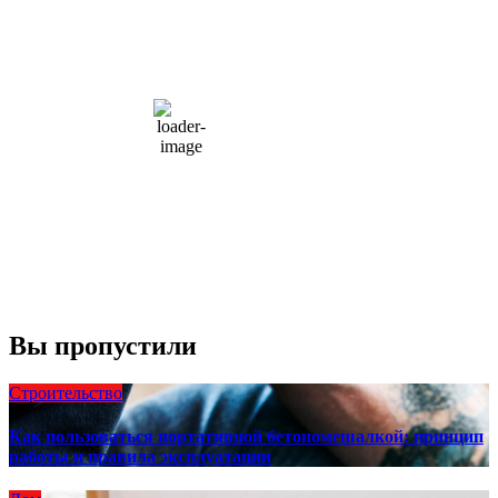
2:03 дп,
Авг 9, 2026
15
°C
overcast clouds
66 %
1004 мб
10 mph
Порывы ветра:
23 mph
Облака:
100%
Видимость:
10 км
Восход:
4:56 am
Закат:
8:13 pm
Погода от OpenWeatherMap
Вы пропустили
Строительство
Как пользоваться портативной бетономешалкой: принцип
работы и правила эксплуатации