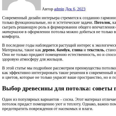
Автор
admin
Дек 6, 2023
Современный дизайн интерьера стремится к созданию гармоничного пространства, где каждый элемент выполняет не
только функциональные, но и эстетические задачи.
Потолок
, 
сыграть решающую роль в формировании общего впечатления 
материалов
в оформлении потолка можно добиться не только вы
комфорта.
В последние годы наблюдается растущий интерес к экологиче
Материалы, такие как
дерево
,
бамбук
,
глина
и
текстиль
, стан
Они не только придают помещению естественность, но и спосо
здоровую атмосферу для жильцов.
В этой статье мы подробнее рассмотрим преимущества потолков
как эффективно интегрировать такие решения в современный и
и цветов, которые не только украсят ваше пространство, но и 
Выбор древесины для потолка: советы 
Один из популярных вариантов – сосна. Этот материал отлича
потолок придаст помещению уют и теплоту. Однако, важно по
предотвратить повреждения от насекомых и влаги.