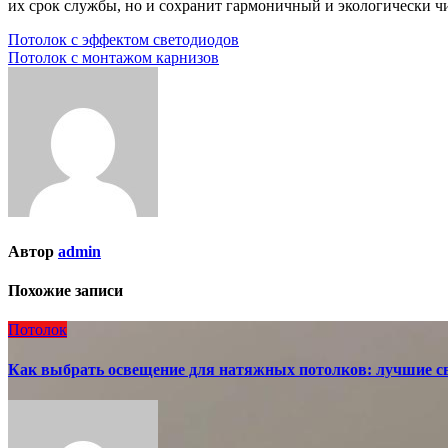
их срок службы, но и сохранит гармоничный и экологически ч
Навигация
Потолок с эффектом светодиодов
Потолок с монтажом карнизов
по
записям
Автор
admin
Похожие записи
Потолок
Как выбрать освещение для натяжных потолков: лучшие с