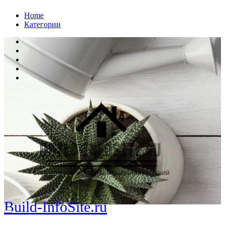
Перейти
Home
к
Категории
содержанию
Build-InfoSite.ru