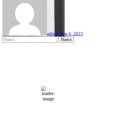
admin
Дек 6, 2023
Найти:
Moscow, RU
9:16 пп,
Авг 8, 2026
15
°C
overcast clouds
66 %
1004 мб
10 mph
Порывы ветра:
23 mph
Облака:
100%
Видимость:
10 км
Восход:
4:56 am
Закат:
8:13 pm