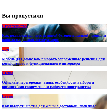
Погода от OpenWeatherMap
Вы пропустили
Строительство
Как пользоваться портативной бетономешалкой: принцип
работы и правила эксплуатации
Дом
Мебель для дома: как выбрать современные решения для
комфортного и функционального интерьера
Стены
Офисные перегородки: виды, особенности выбора и
организация современного рабочего пространства
Цветы
Как выбрать цветы для жены с доставкой: полезные