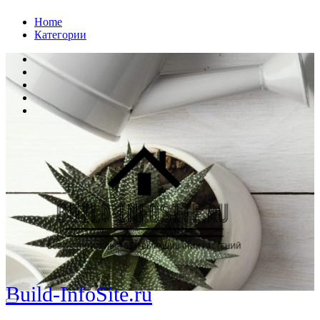
Перейти
Home
к
Категории
содержанию
Build-InfoSite.ru