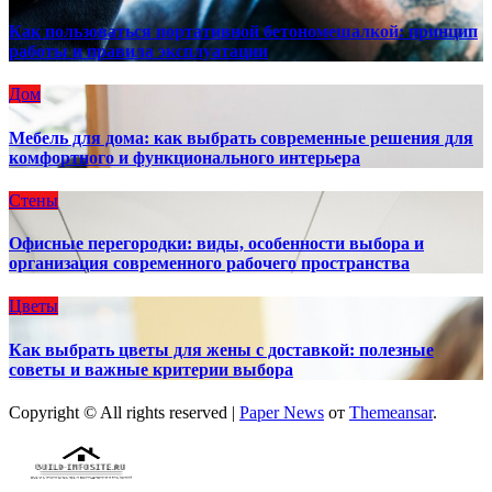
Как пользоваться портативной бетономешалкой: принцип
работы и правила эксплуатации
Дом
Мебель для дома: как выбрать современные решения для
комфортного и функционального интерьера
Стены
Офисные перегородки: виды, особенности выбора и
организация современного рабочего пространства
Цветы
Как выбрать цветы для жены с доставкой: полезные
советы и важные критерии выбора
Copyright © All rights reserved
|
Paper News
от
Themeansar
.