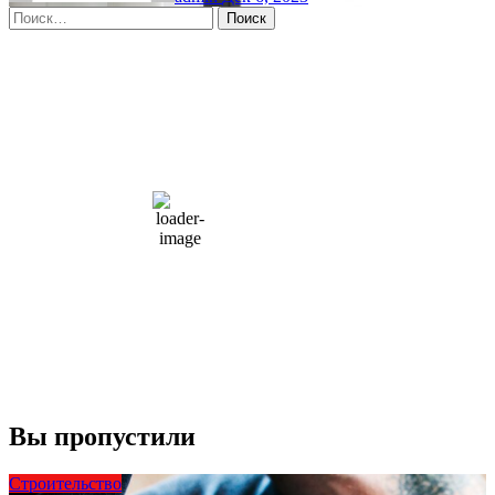
Найти:
Moscow, RU
3:01 дп,
Авг 9, 2026
15
°C
overcast clouds
66 %
1004 мб
10 mph
Порывы ветра:
23 mph
Облака:
100%
Видимость:
10 км
Восход:
4:56 am
Закат:
8:13 pm
Погода от OpenWeatherMap
Вы пропустили
Строительство