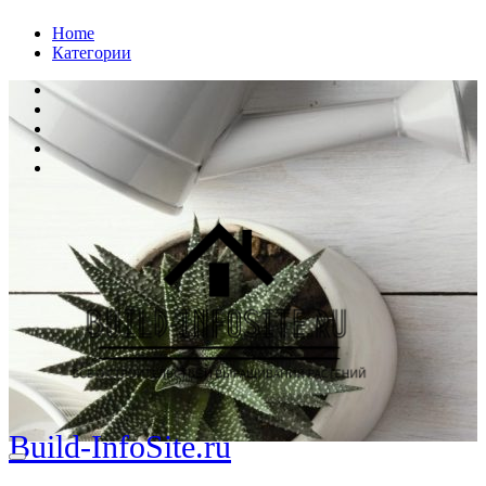
Перейти
Home
к
Категории
содержанию
Build-InfoSite.ru