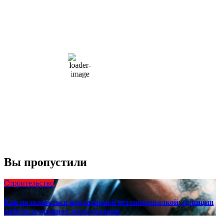
Moscow, RU
7:58 пп,
Авг 8, 2026
15
°C
overcast clouds
66 %
1004 мб
10 mph
Порывы ветра:
23 mph
Облака:
100%
Видимость:
10 км
Восход:
4:56 am
Закат:
8:13 pm
Погода от OpenWeatherMap
Вы пропустили
Строительство
Как пользоваться портативной бетономешалкой: принцип
работы и правила эксплуатации