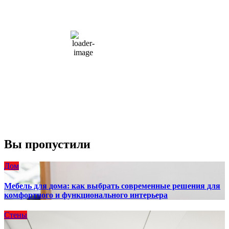
15
°C
overcast clouds
66 %
1004 мб
10 mph
Порывы ветра:
23 mph
Облака:
100%
Видимость:
10 км
Восход:
4:56 am
Закат:
8:13 pm
Погода от OpenWeatherMap
Вы пропустили
Дом
Мебель для дома: как выбрать современные решения для
комфортного и функционального интерьера
Стены