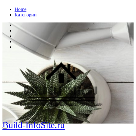
Перейти
Home
к
Категории
содержанию
Build-InfoSite.ru