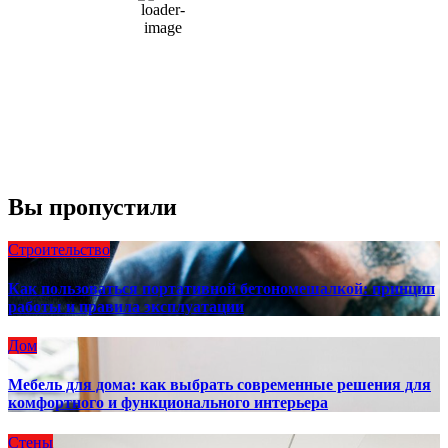
1004 мб
10 mph
Порывы ветра:
23 mph
Облака:
100%
Видимость:
10 км
Восход:
4:56 am
Закат:
8:13 pm
Погода от OpenWeatherMap
Вы пропустили
Строительство
Как пользоваться портативной бетономешалкой: принцип
работы и правила эксплуатации
Дом
Мебель для дома: как выбрать современные решения для
комфортного и функционального интерьера
Стены