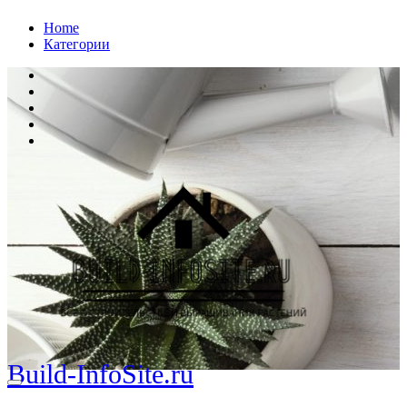
Перейти
Home
к
Категории
содержанию
Build-InfoSite.ru