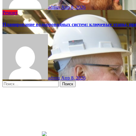
admin
Апр 8, 2026
Ремонт
Планирование водопроводных систем: ключевые этапы, пр
admin
Апр 8, 2026
Найти:
Moscow, RU
12:29 пп,
Авг 10, 2026
15
°C
overcast clouds
66 %