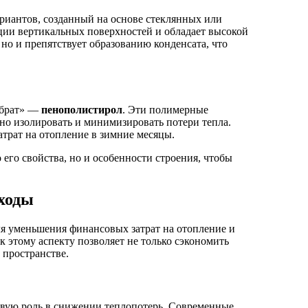
риантов, созданный на основе стеклянных или
ции вертикальных поверхностей и обладает высокой
 но и препятствует образованию конденсата, что
«брат» —
пенополистирол
. Эти полимерные
но изолировать и минимизировать потери тепла.
трат на отопление в зимние месяцы.
его свойства, но и особенности строения, чтобы
сходы
ля уменьшения финансовых затрат на отопление и
этому аспекту позволяет не только сэкономить
 пространстве.
вую роль в снижении теплопотерь. Современные