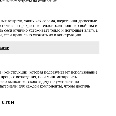
меньшает затраты на отопление.
ых веществ, таких как солома, шерсть или древесные
еспечивает прекрасные теплоизоляционные свойства и
ь овец
отлично удерживает тепло и поглощает влагу, а
, если правильно уложить их в конструкцию.
раске
» конструкции, которая подразумевает использование
ь процесс возведения, но и минимизировать
звено выполняет свою задачу по уменьшению
материалы для каждой компоненты, чтобы достичь
 стен