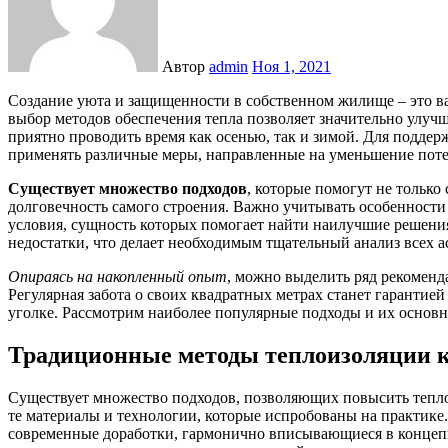
Автор
admin
Ноя 1, 2021
Создание уюта и защищенности в собственном жилище – это важная задача для каждого владельца. Правильный
выбор методов обеспечения тепла позволяет значительно улучши
приятно проводить время как осенью, так и зимой. Для подде
применять различные меры, направленные на уменьшение поте
Существует множество подходов
, которые помогут не только
долговечность самого строения. Важно учитывать особенности
условия, сущность которых помогает найти наилучшие решени
недостатки, что делает необходимым тщательный анализ всех а
Опираясь на накопленный опыт
, можно выделить ряд рекоменда
Регулярная забота о своих квадратных метрах станет гарантией
уголке. Рассмотрим наиболее популярные подходы и их основ
Традиционные методы теплоизоляции 
Существует множество подходов, позволяющих повысить тепло
те материалы и технологии, которые испробованы на практике
современные доработки, гармонично вписывающиеся в концепц