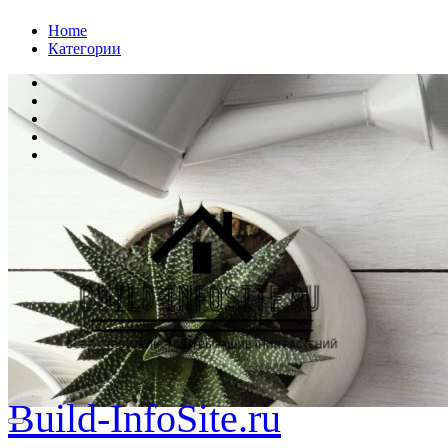
Перейти
Home
к
Категории
содержанию
Build-InfoSite.ru