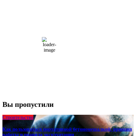
Moscow, RU
6:37 пп,
Авг 8, 2026
15
°C
overcast clouds
66 %
1004 мб
10 mph
Порывы ветра:
23 mph
Облака:
100%
Видимость:
10 км
Восход:
4:56 am
Закат:
8:13 pm
Погода от OpenWeatherMap
Вы пропустили
Строительство
Как пользоваться портативной бетономешалкой: принцип
работы и правила эксплуатации