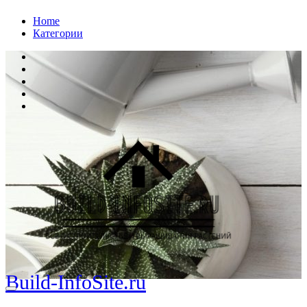
Перейти
Home
к
Категории
содержанию
Build-InfoSite.ru