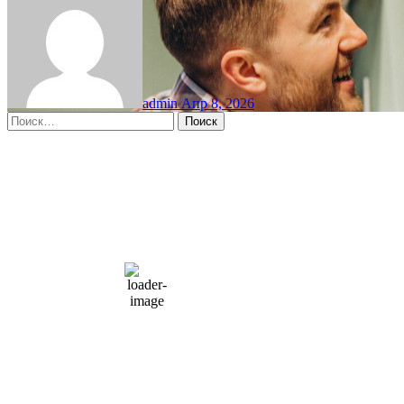
admin
Апр 8, 2026
Найти:
Moscow, RU
10:28 дп,
Авг 7, 2026
15
°C
overcast clouds
66 %
1004 мб
10 mph
Порывы ветра:
23 mph
Облака:
100%
Видимость:
10 км
Восход:
4:56 am
Закат:
8:13 pm