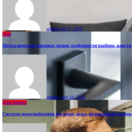
admin
Авг 5, 2026
Дом
Металлические входные двери: особенности выбора, констр
admin
Апр 18, 2026
Дом
Ремонт
Система водоснабжения частного дома: правильный подбо