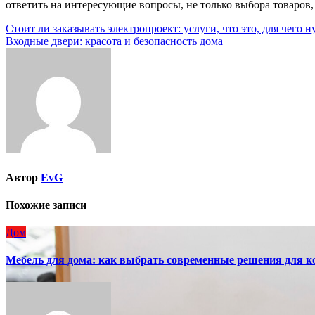
ответить на интересующие вопросы, не только выбора товаров,
Навигация
Стоит ли заказывать электропроект: услуги, что это, для чего
Входные двери: красота и безопасность дома
по
записям
Автор
EvG
Похожие записи
Дом
Мебель для дома: как выбрать современные решения для к