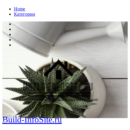
Перейти
Home
к
Категории
содержанию
Build-InfoSite.ru